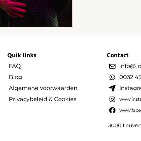
Quik links
Contact
FAQ
info@j
Blog
0032 49
Algemene voorwaarden
Instagr
Privacybeleid & Cookies
www.inst
www.face
3000 Leuven