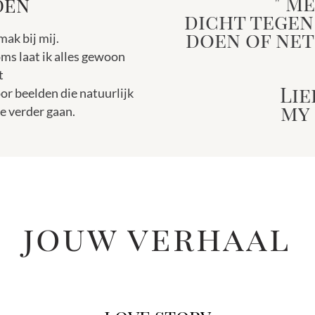
" M
den
dicht tegen
doen of net
ak bij mij.
soms laat ik alles gewoon
t
Lie
or beelden die natuurlijk
my 
je verder gaan.
jouw verhaal