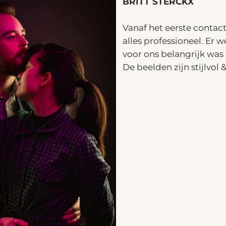
BRITT STERCKX
Vanaf het eerste contact
alles professioneel. Er 
voor ons belangrijk was 
De beelden zijn stijlvol 