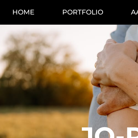
HOME
PORTFOLIO
A
JO-