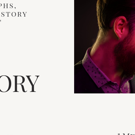
phs,
 story
"
ORY